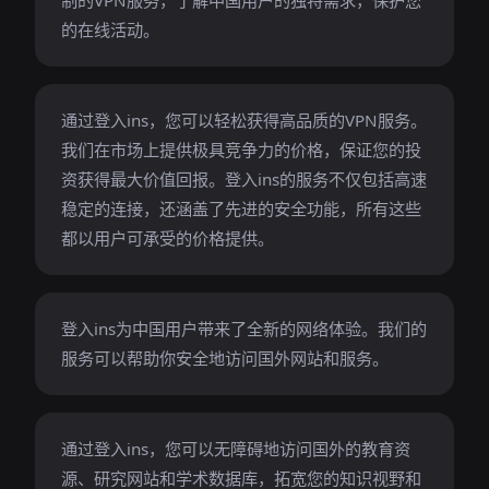
制的VPN服务，了解中国用户的独特需求，保护您
的在线活动。
通过登入ins，您可以轻松获得高品质的VPN服务。
我们在市场上提供极具竞争力的价格，保证您的投
资获得最大价值回报。登入ins的服务不仅包括高速
稳定的连接，还涵盖了先进的安全功能，所有这些
都以用户可承受的价格提供。
登入ins为中国用户带来了全新的网络体验。我们的
服务可以帮助你安全地访问国外网站和服务。
通过登入ins，您可以无障碍地访问国外的教育资
源、研究网站和学术数据库，拓宽您的知识视野和