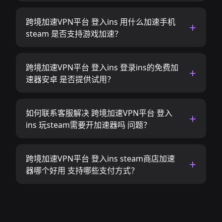
跨境加速VPN平台 登入ins 用什么加速手机
steam 是否支持游戏加速？
跨境加速VPN平台 登入ins 登录ins的免费加
速器安卓 是否提供试用？
如何联系客服解决 跨境加速VPN平台 登入
ins 玩steam需要开加速器吗 问题？
跨境加速VPN平台 登入ins steam商店加速
器哪个好用 支持哪些支付方式？