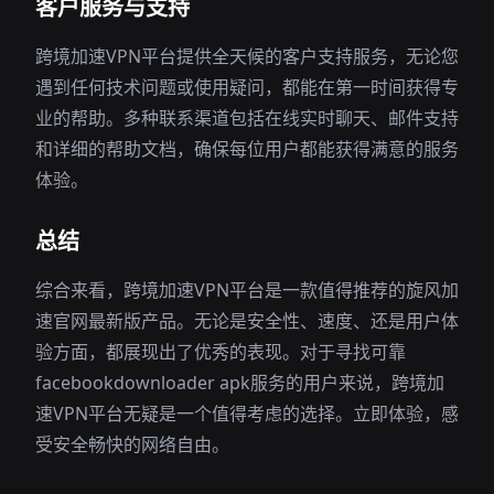
客户服务与支持
跨境加速VPN平台提供全天候的客户支持服务，无论您
遇到任何技术问题或使用疑问，都能在第一时间获得专
业的帮助。多种联系渠道包括在线实时聊天、邮件支持
和详细的帮助文档，确保每位用户都能获得满意的服务
体验。
总结
综合来看，跨境加速VPN平台是一款值得推荐的旋风加
速官网最新版产品。无论是安全性、速度、还是用户体
验方面，都展现出了优秀的表现。对于寻找可靠
facebookdownloader apk服务的用户来说，跨境加
速VPN平台无疑是一个值得考虑的选择。立即体验，感
受安全畅快的网络自由。