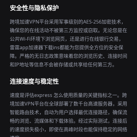
安全性与隐私保护
跨境加速VPN平台采用军事级别的AES-256加密技术，
确保您的在线活动不被第三方监控或窃取。无论您是在
公共Wi-Fi环境下浏览网页，还是进行在线银行交易，
雷霆app加速器下载ins都能为您提供全方位的安全保
障。严格的无日志政策意味着您的浏览历史、连接时间
和IP地址等信息不会被存储或共享给任何第三方。
连接速度与稳定性
速度是评估express 怎么使用质量的关键指标之一。跨
境加速VPN平台在全球部署了数千台高速服务器，采用
智能路由技术，自动为用户选择最优连接路径，确保流
畅的浏览、流媒体和下载体验。经过实际测试，连接后
的速度损失极小，即使在高峰时段也能保持稳定的网络